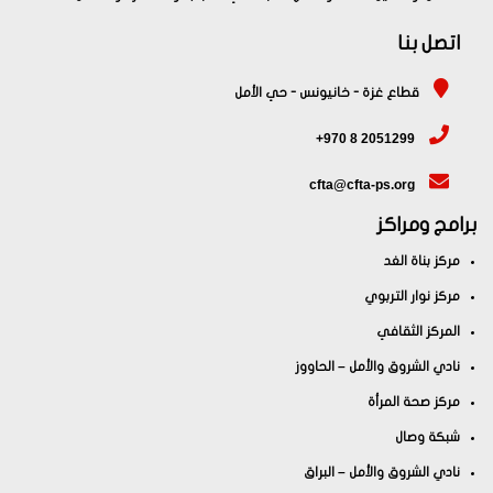
صل بنا
قطاع غزة - خانيونس - حي الأمل
+970 8 2051299
cfta@cfta-ps.org
ج ومراكز
ز بناة الغد
ز نوار التربوي
ركز الثقافي
ي الشروق والأمل – الحاووز
ز صحة المرأة
كة وصال
ي الشروق والأمل – البراق