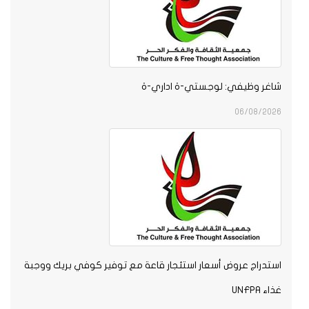
اغر وظيفي: لوجستي-ة اداري-ة
06/08/202
ستدراج عروض أسعار استئجار قاعة مع توفير كوفي بريك ووجبة
ذاء UNFPA