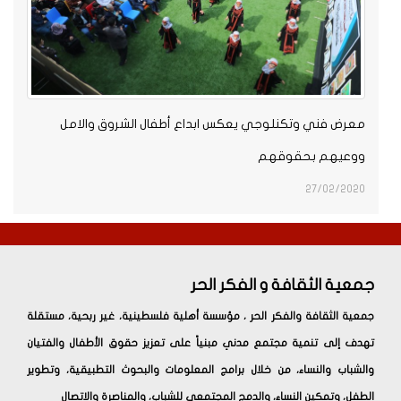
عرض فني وتكنلوجي يعكس ابداع أطفال الشروق والامل
وعيهم بحقوقهم
27/02/202
عية الثقافة و الفكر الحر
ية الثقافة والفكر الحر ، مؤسسة أهلية فلسطينية، غير ربحية، مستقلة
ف إلى تنمية مجتمع مدني مبنياً على تعزيز حقوق الأطفال والفتيان
شباب والنساء، من خلال برامج المعلومات والبحوث التطبيقية، وتطوير
فل، وتمكين النساء، والدمج المجتمعي للشباب، والمناصرة والاتصال