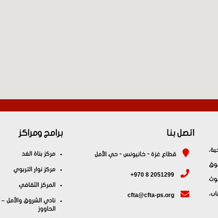
اتصل بنا
برامج ومراكز
ية،
مركز بناة الغد
قطاع غزة - خانيونس - حي الأمل
وق
مركز نوار التربوي
+970 8 2051299
حوث
المركز الثقافي
اب،
cfta@cfta-ps.org
نادي الشروق والأمل –
الحاووز