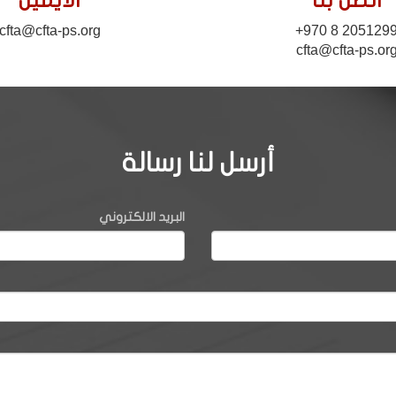
اتصل بنا
الايميل
cfta@cfta-ps.org
+970 8 205129
cfta@cfta-ps.or
أرسل لنا رسالة
البريد الالكتروني