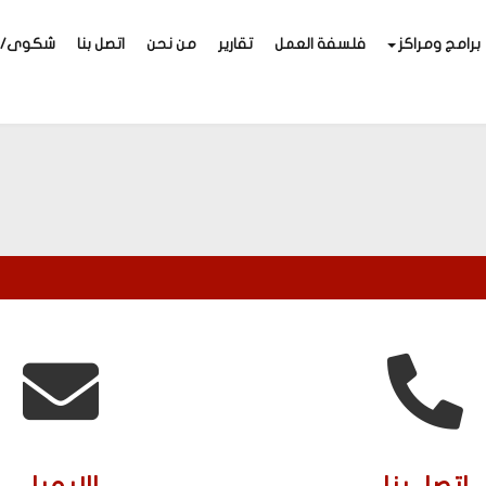
برامج ومراكز
فلسفة العمل
تقارير
من نحن
اتصل بنا
شكوى/اق