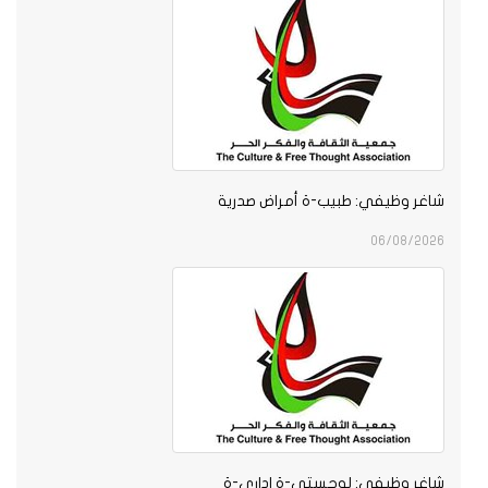
شاغر وظيفي: طبيب-ة أمراض صدرية
06/08/2026
شاغر وظيفي: لوجستي-ة اداري-ة