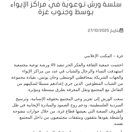
سلسة ورش توعوية في مراكز الإيواء
بوسط وجنوب غزة
بتاريخ 27/10/2025
غزة – المكتب الإعلامي
اختتمت جمعية الثقافة والفكر الحر تنفيذ 49 ورشة توعية مجتمعية
استهدفت النساء والرجال والشباب في عدد من مراكز الإيواء
والجهات الشريكة بمحافظتي الوسطى وخان يونس، بقيادة مجموعة
من الشباب المتطوعين
الذين جرى إعدادهم مسبقًا لتمكينهم من
التفاعل مع المجتمع ونقل المعرفة بطرق مبسطة ومؤثرة.
سعت الورش إلى تعزيز وعي المجتمع بحقوقه الإنسانية، وترسيخ
السردية الفلسطينية، ودعم روح الصمود والمبادرة الإيجابية في ظل
الظروف الصعبة التي يعيشها قطاع غزة، من خلال حوارات مفتوحة
وأنشطة يقودها مثقفون ومثقفات مجتمعيون من داخل المجتمع
نفسه.