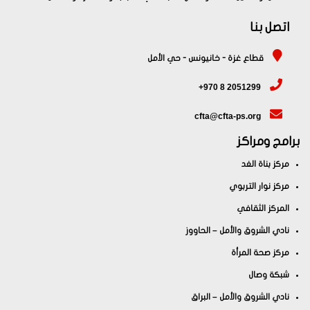
اتصل بنا
قطاع غزة - خانيونس - حي الأمل
+970 8 2051299
cfta@cfta-ps.org
امج ومراكز
مركز بناة الغد
مركز نوار التربوي
المركز الثقافي
نادي الشروق والأمل – الحاووز
مركز صحة المرأة
شبكة وصال
نادي الشروق والأمل – البراق