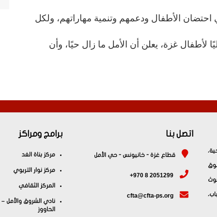
في احتضان الأطفال ودعمهم وتنمية مهاراتهم، ولكل
ًا لأطفال غزة، يعلن أن الأمل ما زال حيًا، وأن
اتصل بنا
برامج ومراكز
ية،
مركز بناة الغد
قطاع غزة - خانيونس - حي الأمل
وق
مركز نوار التربوي
+970 8 2051299
حوث
المركز الثقافي
اب،
cfta@cfta-ps.org
نادي الشروق والأمل –
الحاووز