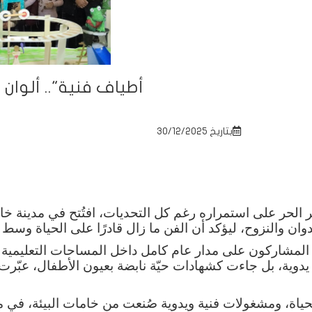
أطياف فنية".. ألوان
بتاريخ 30/12/2025
فكر الحر على استمراره رغم كل التحديات، افتُتح في مدين
وان والنزوح، ليؤكد أن الفن ما زال قادرًا على الحياة وسط 
ل المشاركون على مدار عام كامل داخل المساحات التعليمية 
دوية، بل جاءت كشهادات حيّة نابضة بعيون الأطفال، عبّ
ياة، ومشغولات فنية ويدوية صُنعت من خامات البيئة، في مح