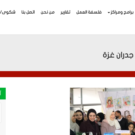
برامج ومراكز
فلسفة العمل
تقارير
من نحن
اتصل بنا
شكوى/اق
جدران غزة
آ