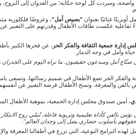
اضحة، وسردت كل لوحة حكاية؛ من العدوان إلى النزوح، وم
م
.
وبريتًا غنائيًا بعنوان
"
بصيص أمل
"
، وعروضًا فلكلورية م
 تفاعلية عكست طاقات الأطفال وقدرتهم على التعبير عن أ
 إدارة جمعية الثقافة والفكر الحر
، عن فخرها الكبير بأ
حياة وأمل في وجه الدمار
.
 صنّاع أمل ومبدعون حقيقيون. ما نراه اليوم على الجدران
فة والفكر الحر تضع الأطفال في صميم رسالتها، وتسعى باس
ض بالفن والمعرفة، وتمنح الأطفال فرصة التعبير عن أنفسهم،
دي
، أمين صندوق مجلس إدارة الجمعية، بموهبة الأطفال المشا
 بالفن كأداة تعليمية وتربوية فاعلة، تُنمّي روح الابتكار 
ن حقوقهم بأسلوب حضاري يصل إلى وجدان العالم
."
لهذه البرامج النوعية، التي تزرع في أطفالنا المعرفة والإب