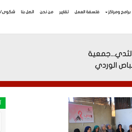
برامج ومراكز
فلسفة العمل
تقارير
من نحن
اتصل بنا
شكوى/اق
لثدي...جمعية
لباص الوردي
آ