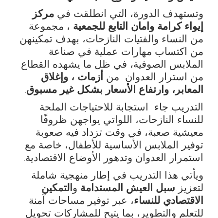
وتستهدف الدورة، التي انطلقت في
مركز
إيواء كرامة وامان التابع للجمعية
، مجموعة
من النساء والفتيات النازحات، بهدف تمكينهن
من اكتساب مهارات عملية في صناعة
الملابس الصوفية، في ظل ما يشهده القطاع
من استرار العدوان من
أزمات ، وإغلاق
المعابر، وارتفاع الأسعار بشكل غير مسبوق
.
التدريب جاء استجابة للاحتياجات الملحة
للنساء النازحات، اللواتي يواجهن ظروفًا
معيشية صعبة، في وقت تزداد فيه صعوبة
توفير الملابس الأساسية للأطفال، خاصة مع
استمرار العدوان وتدهور الأوضاع الاقتصادية
.
ويأتي هذا التدريب في إطار منهجية شاملة
لتعزيز
سبل العيش المستدامة
و
التمكين
الاقتصادي للنساء
، عبر توفير مساحات آمنة
للتعلم والتطوير، بما يتيح للمشاركات تحويل